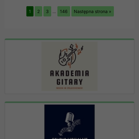
1
2
3
…
146
Następna strona »