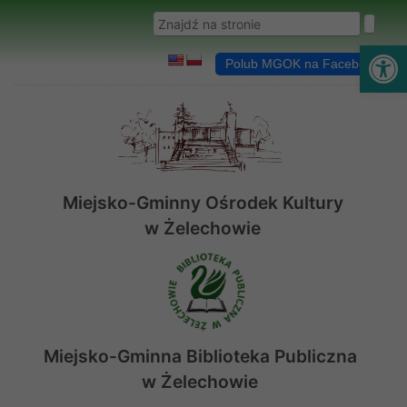
Przejdź do menu
Przejdź do stopki strony
Przejdź do głównej treści strony
Wyszukaj w serwisie
Ot
Polub MGOK na Facebooku
Miejsko-Gminny Ośrodek Kultury
w Żelechowie
Miejsko-Gminna Biblioteka Publiczna
w Żelechowie