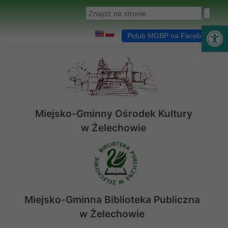
Przejdź do menu
Przejdź do stopki strony
Przejdź do głównej treści strony
Wyszukaj w serwisie
Ot
Polub MGBP na Facebooku
Miejsko-Gminny Ośrodek Kultury
w Żelechowie
Miejsko-Gminna Biblioteka Publiczna
w Żelechowie