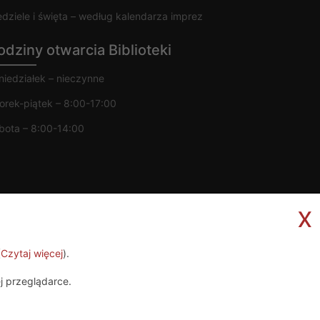
edziele i święta – według kalendarza imprez
odziny otwarcia Biblioteki
niedziałek – nieczynne
orek-piątek – 8:00-17:00
bota – 8:00-14:00
x
(
Czytaj więcej
).
Projekt i wykonanie
 przeglądarce.