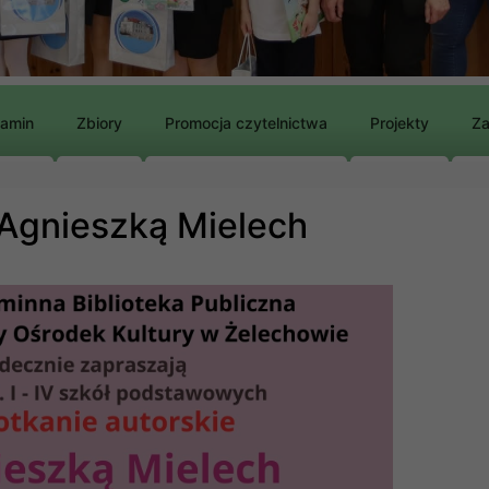
lamin
Zbiory
Promocja czytelnictwa
Projekty
Za
 Agnieszką Mielech