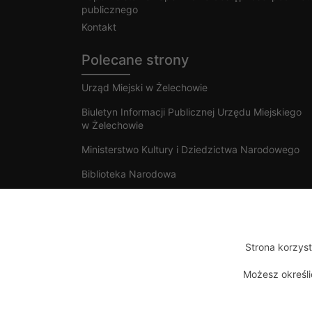
publicznego
Kontakt
Polecane strony
Urząd Miejski w Żelechowie
Biuletyn Informacji Publicznej Urzędu Miejskiego
w Żelechowie
Ministerstwo Kultury i Dziedzictwa Narodowego
Biblioteka Narodowa
Strona korzyst
Copyright 2020 © MGOK Żelechów
Możesz określ