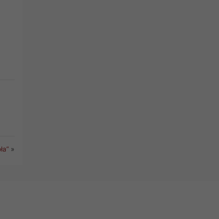
ła”
»