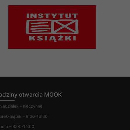
odziny otwarcia MGOK
niedziałek – nieczynne
orek-piątek – 8:00-16:30
bota – 8:00-14:00