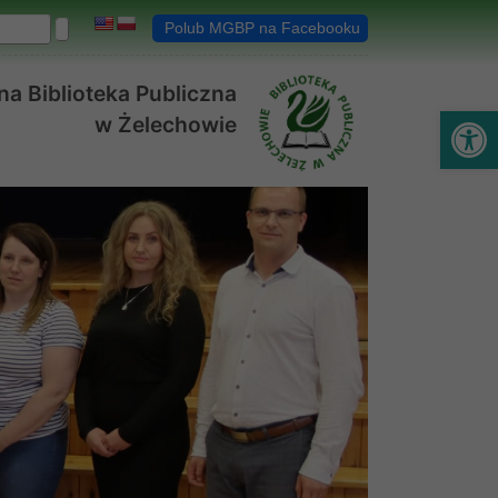
Polub MGBP na Facebooku
a Biblioteka Publiczna
Ot
w Żelechowie