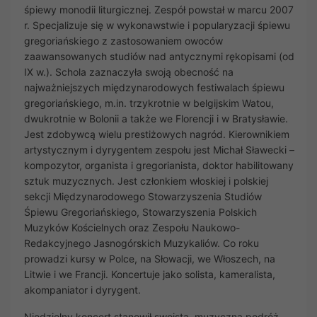
śpiewy monodii liturgicznej. Zespół powstał w marcu 2007
r. Specjalizuje się w wykonawstwie i popularyzacji śpiewu
gregoriańskiego z zastosowaniem owoców
zaawansowanych studiów nad antycznymi rękopisami (od
IX w.). Schola zaznaczyła swoją obecność na
najważniejszych międzynarodowych festiwalach śpiewu
gregoriańskiego, m.in. trzykrotnie w belgijskim Watou,
dwukrotnie w Bolonii a także we Florencji i w Bratysławie.
Jest zdobywcą wielu prestiżowych nagród. Kierownikiem
artystycznym i dyrygentem zespołu jest Michał Sławecki –
kompozytor, organista i gregorianista, doktor habilitowany
sztuk muzycznych. Jest członkiem włoskiej i polskiej
sekcji Międzynarodowego Stowarzyszenia Studiów
Śpiewu Gregoriańskiego, Stowarzyszenia Polskich
Muzyków Kościelnych oraz Zespołu Naukowo-
Redakcyjnego Jasnogórskich Muzykaliów. Co roku
prowadzi kursy w Polce, na Słowacji, we Włoszech, na
Litwie i we Francji. Koncertuje jako solista, kameralista,
akompaniator i dyrygent.
Niedzielny koncert stanowił swoistą, muzyczną podróż