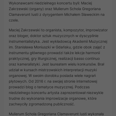
Wykonawcami niedzielnego koncertu byli: Maciej
Zakrzewski (organy) oraz Mulierum Schola Gregoriana
Clamaverunt Iusti z dyrygentem Michałem Sławeckim na
czele.
Maciej Zakrzewski to organista, kompozytor, improwizator
oraz bloger, doktor sztuk muzycznych w dyscyplinie
instrumentalistyka. Jest wykładowcą Akademii Muzycznej
im. Stanisława Moniuszki w Gdańsku, gdzie obok zajęć z
instrumentu głównego prowadzi także lekcje harmonii
praktycznej, gry liturgicznej, realizacji basso continuo
oraz kameralistyki. Jest laureatem wielu konkursów. Brał
udział w kursach mistrzowskich interpretacji muzyki
organowej. W swoim dorobku posiada wiele nagrań
płytowych. Od 2016 r. na swojej stronie internetowej
prowadzi blog o tematyce muzycznej. Podczas
niedzielnego koncertu artysta zaprezentował niezwykle
trudne do wykonania improwizacje organowe, które
zachwyciły zgromadzoną publiczność.
Mulierum Schola Gregoriana Clamaverunt Iusti wykonała