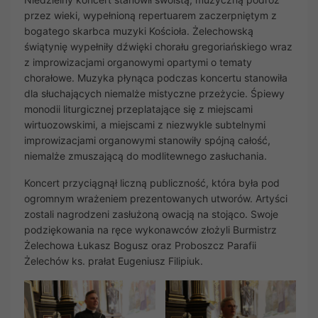
przez wieki, wypełnioną repertuarem zaczerpniętym z
bogatego skarbca muzyki Kościoła. Żelechowską
świątynię wypełniły dźwięki chorału gregoriańskiego wraz
z improwizacjami organowymi opartymi o tematy
chorałowe. Muzyka płynąca podczas koncertu stanowiła
dla słuchających niemalże mistyczne przeżycie. Śpiewy
monodii liturgicznej przeplatające się z miejscami
wirtuozowskimi, a miejscami z niezwykle subtelnymi
improwizacjami organowymi stanowiły spójną całość,
niemalże zmuszającą do modlitewnego zasłuchania.
Koncert przyciągnął liczną publiczność, która była pod
ogromnym wrażeniem prezentowanych utworów. Artyści
zostali nagrodzeni zasłużoną owacją na stojąco. Swoje
podziękowania na ręce wykonawców złożyli Burmistrz
Żelechowa Łukasz Bogusz oraz Proboszcz Parafii
Żelechów ks. prałat Eugeniusz Filipiuk.