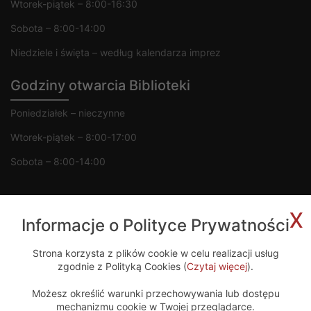
Wtorek-piątek – 8:00-16:30
Sobota – 8:00-14:00
Niedziele i święta – według kalendarza imprez
Godziny otwarcia Biblioteki
Poniedziałek – nieczynne
Wtorek-piątek – 8:00-17:00
Sobota – 8:00-14:00
x
Informacje o Polityce Prywatności
Copyright 2020 © MGOK Żelechów
Strona korzysta z plików cookie w celu realizacji usług
zgodnie z Polityką Cookies (
Czytaj więcej
).
Projekt i wykonanie
Możesz określić warunki przechowywania lub dostępu
mechanizmu cookie w Twojej przeglądarce.