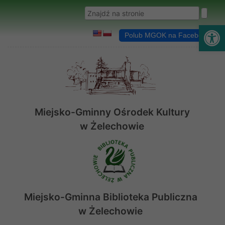
Przejdź do menu
Przejdź do stopki strony
Przejdź do głównej treści strony
Wyszukaj w serwisie
Ot
Polub MGOK na Facebooku
Miejsko-Gminny Ośrodek Kultury
w Żelechowie
Miejsko-Gminna Biblioteka Publiczna
w Żelechowie