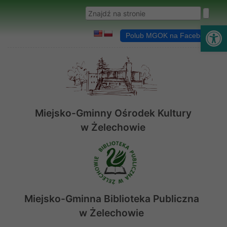
Przejdź do menu
Przejdź do stopki strony
Przejdź do głównej treści strony
Wyszukaj w serwisie
Ot
Polub MGOK na Facebooku
Miejsko-Gminny Ośrodek Kultury
w Żelechowie
Miejsko-Gminna Biblioteka Publiczna
w Żelechowie