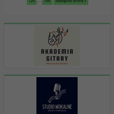
125
…
146
Następna strona »