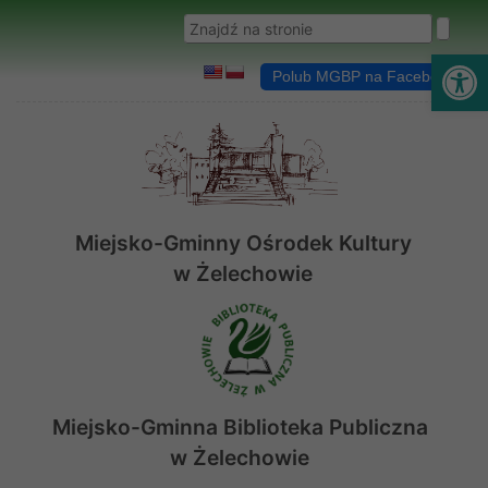
Przejdź do menu
Przejdź do stopki strony
Przejdź do głównej treści strony
Wyszukaj w serwisie
Ot
Polub MGBP na Facebooku
Miejsko-Gminny Ośrodek Kultury
w Żelechowie
Miejsko-Gminna Biblioteka Publiczna
w Żelechowie