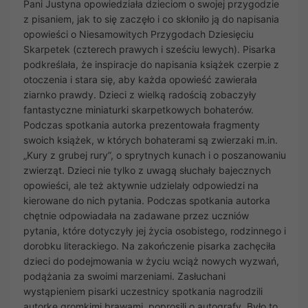
Pani Justyna opowiedziała dzieciom o swojej przygodzie
z pisaniem, jak to się zaczęło i co skłoniło ją do napisania
opowieści o Niesamowitych Przygodach Dziesięciu
Skarpetek (czterech prawych i sześciu lewych). Pisarka
podkreślała, że inspiracje do napisania książek czerpie z
otoczenia i stara się, aby każda opowieść zawierała
ziarnko prawdy. Dzieci z wielką radością zobaczyły
fantastyczne miniaturki skarpetkowych bohaterów.
Podczas spotkania autorka prezentowała fragmenty
swoich książek, w których bohaterami są zwierzaki m.in.
„Kury z grubej rury”, o sprytnych kunach i o poszanowaniu
zwierząt. Dzieci nie tylko z uwagą słuchały bajecznych
opowieści, ale też aktywnie udzielały odpowiedzi na
kierowane do nich pytania. Podczas spotkania autorka
chętnie odpowiadała na zadawane przez uczniów
pytania, które dotyczyły jej życia osobistego, rodzinnego i
dorobku literackiego. Na zakończenie pisarka zachęciła
dzieci do podejmowania w życiu wciąż nowych wyzwań,
podążania za swoimi marzeniami. Zasłuchani
wystąpieniem pisarki uczestnicy spotkania nagrodzili
autorkę gromkimi brawami, poprosili o autografy. Było to