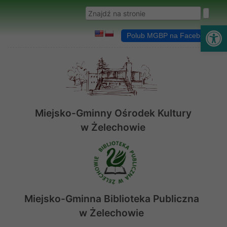
Przejdź do menu
Przejdź do stopki strony
Przejdź do głównej treści strony
Wyszukaj w serwisie
Ot
Polub MGBP na Facebooku
Miejsko-Gminny Ośrodek Kultury
w Żelechowie
Miejsko-Gminna Biblioteka Publiczna
w Żelechowie