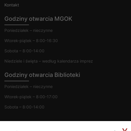
Kontakt
Godziny otwarcia MGOK
Poniedziałek – nieczynne
Wtorek-piątek – 8:00-16:30
Sobota – 8:00-14:00
Niedziele i święta – według kalendarza imprez
Godziny otwarcia Biblioteki
Poniedziałek – nieczynne
Wtorek-piątek – 8:00-17:00
Sobota – 8:00-14:00
x