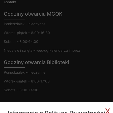
Kontakt
Godziny otwarcia MGOK
Poniedziałek – nieczynne
Wtorek-piątek – 8:00-16:30
Sobota – 8:00-14:00
Niedziele i święta – według kalendarza imprez
Godziny otwarcia Biblioteki
Poniedziałek – nieczynne
Wtorek-piątek – 8:00-17:00
Sobota – 8:00-14:00
x