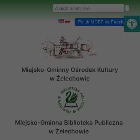
Przejdź do menu
Przejdź do stopki strony
Przejdź do głównej treści strony
Wyszukaj w serwisie
Ot
Polub MGBP na Facebooku
Miejsko-Gminny Ośrodek Kultury
w Żelechowie
Miejsko-Gminna Biblioteka Publiczna
w Żelechowie