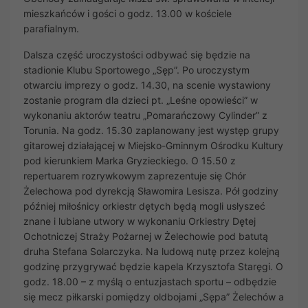
mieszkańców i gości o godz. 13.00 w kościele
parafialnym.
Dalsza część uroczystości odbywać się będzie na
stadionie Klubu Sportowego „Sęp”. Po uroczystym
otwarciu imprezy o godz. 14.30, na scenie wystawiony
zostanie program dla dzieci pt. „Leśne opowieści” w
wykonaniu aktorów teatru „Pomarańczowy Cylinder” z
Torunia. Na godz. 15.30 zaplanowany jest występ grupy
gitarowej działającej w Miejsko-Gminnym Ośrodku Kultury
pod kierunkiem Marka Gryzieckiego. O 15.50 z
repertuarem rozrywkowym zaprezentuje się Chór
Żelechowa pod dyrekcją Sławomira Lesisza. Pół godziny
później miłośnicy orkiestr dętych będą mogli usłyszeć
znane i lubiane utwory w wykonaniu Orkiestry Dętej
Ochotniczej Straży Pożarnej w Żelechowie pod batutą
druha Stefana Solarczyka. Na ludową nutę przez kolejną
godzinę przygrywać będzie kapela Krzysztofa Staręgi. O
godz. 18.00 – z myślą o entuzjastach sportu – odbędzie
się mecz piłkarski pomiędzy oldbojami „Sępa” Żelechów a