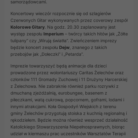
samorządowcami.
Koncertowy wieczór rozpocznie się od szlagierów
Czerwonych Gitar wykonywanych przez coverowy zespół
Kolorowe Gitary
. Na godz. 20.30 zaplanowany jest
występ zespołu
Imperium
– twórcy takich hitów jak „Żółte
tulipany” czy „Wirują światła”. Zwieńczeniem imprezy
będzie koncert zespołu
Dejw
, znanego z takich
przebojów jak „Dołeczki” i „Petarda”.
Imprezie towarzyszyć będą animacje dla dzieci
prowadzone przez wolontariuszy Caritas Żelechów oraz
członków 111 Gromady Zuchowej i 11 Drużyny Harcerskiej
z Żelechowa. Nie zabraknie również parku rozrywki z
dmuchaną zjeżdżalnią, eurobungee, basenem z
piłeczkami, watą cukrową, popcornem, goframi, lodami i
innymi atrakcjami. Koła Gospodyń Wiejskich z terenu
gminy Żelechów przygotują stoiska z kuchnią regionalną i
rękodziełem. Będzie można również wesprzeć działalność
Katolickiego Stowarzyszenia Niepełnosprawnych, biorąc
udział w kiermaszu prac uczestników Warsztatów Terapii