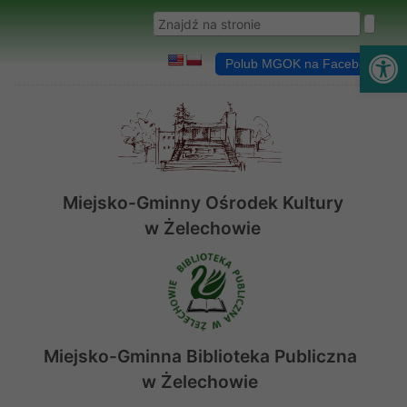
Przejdź do menu
Przejdź do stopki strony
Przejdź do głównej treści strony
Wyszukaj w serwisie
Ot
Polub MGOK na Facebooku
Miejsko-Gminny Ośrodek Kultury
w Żelechowie
Miejsko-Gminna Biblioteka Publiczna
w Żelechowie