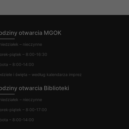
odziny otwarcia MGOK
niedziałek – nieczynne
orek-piątek – 8:00-16:30
bota – 8:00-14:00
edziele i święta – według kalendarza imprez
odziny otwarcia Biblioteki
niedziałek – nieczynne
orek-piątek – 8:00-17:00
bota – 8:00-14:00