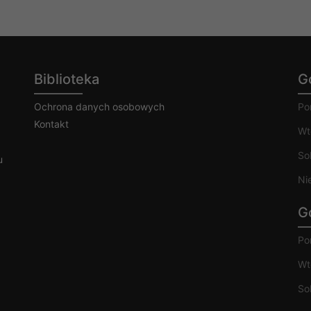
Biblioteka
G
Ochrona danych osobowych
Po
Kontakt
Wt
So
u
Ni
G
Po
Wt
So