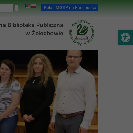
Polub MGBP na Facebooku
a Biblioteka Publiczna
Ot
w Żelechowie