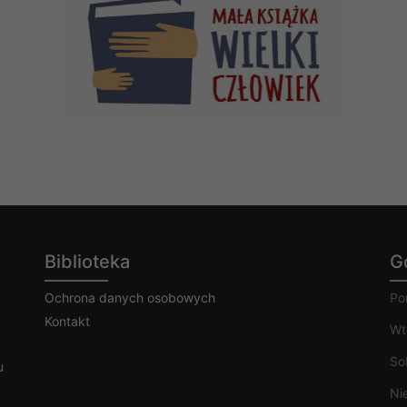
Biblioteka
G
Ochrona danych osobowych
Po
Kontakt
Wt
So
u
Ni