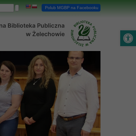
Polub MGBP na Facebooku
a Biblioteka Publiczna
Ot
w Żelechowie