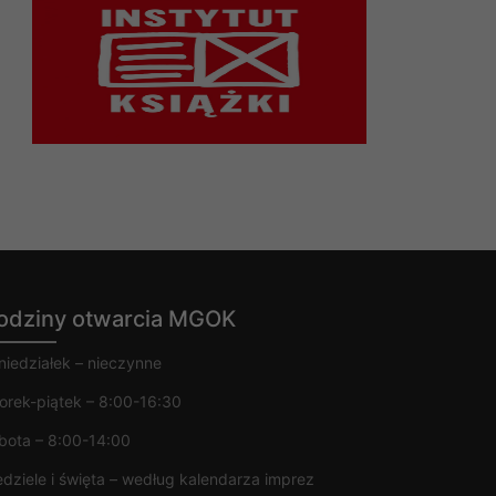
odziny otwarcia MGOK
niedziałek – nieczynne
orek-piątek – 8:00-16:30
bota – 8:00-14:00
edziele i święta – według kalendarza imprez