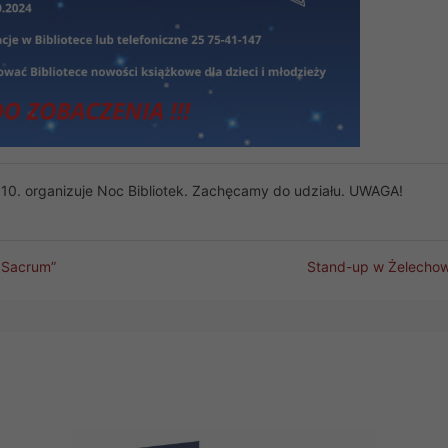
z 10. organizuje Noc Bibliotek. Zachęcamy do udziału. UWAGA!
t Sacrum”
Stand-up w Żelechow