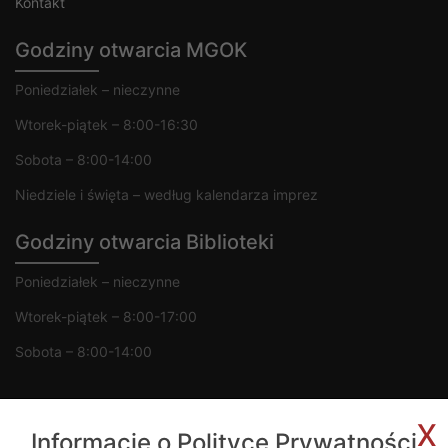
Kontakt
Godziny otwarcia MGOK
Poniedziałek – nieczynne
Wtorek-piątek – 8:00-16:30
Sobota – 8:00-14:00
Niedziele i święta – według kalendarza imprez
Godziny otwarcia Biblioteki
Poniedziałek – nieczynne
Wtorek-piątek – 8:00-17:00
Sobota – 8:00-14:00
x
Informacje o Polityce Prywatności