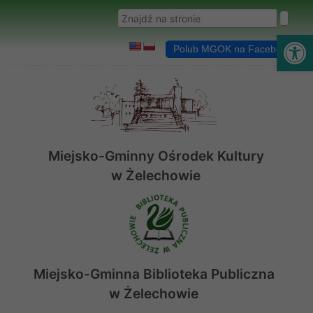
Przejdź do menu
Przejdź do stopki strony
Przejdź do głównej treści strony
Wyszukaj w serwisie
Ot
Polub MGOK na Facebooku
Miejsko-Gminny Ośrodek Kultury
w Żelechowie
Miejsko-Gminna Biblioteka Publiczna
w Żelechowie