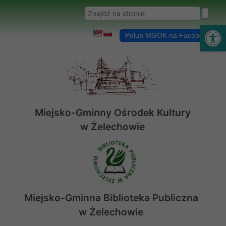
Przejdź do menu
Przejdź do stopki strony
Przejdź do głównej treści strony
Wyszukaj w serwisie
Ot
Polub MGOK na Facebooku
Miejsko-Gminny Ośrodek Kultury
w Żelechowie
Miejsko-Gminna Biblioteka Publiczna
w Żelechowie