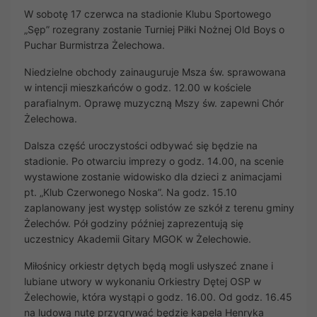
W sobotę 17 czerwca na stadionie Klubu Sportowego
„Sęp” rozegrany zostanie Turniej Piłki Nożnej Old Boys o
Puchar Burmistrza Żelechowa.
Niedzielne obchody zainauguruje Msza św. sprawowana
w intencji mieszkańców o godz. 12.00 w kościele
parafialnym. Oprawę muzyczną Mszy św. zapewni Chór
Żelechowa.
Dalsza część uroczystości odbywać się będzie na
stadionie. Po otwarciu imprezy o godz. 14.00, na scenie
wystawione zostanie widowisko dla dzieci z animacjami
pt. „Klub Czerwonego Noska”. Na godz. 15.10
zaplanowany jest występ solistów ze szkół z terenu gminy
Żelechów. Pół godziny później zaprezentują się
uczestnicy Akademii Gitary MGOK w Żelechowie.
Miłośnicy orkiestr dętych będą mogli usłyszeć znane i
lubiane utwory w wykonaniu Orkiestry Dętej OSP w
Żelechowie, która wystąpi o godz. 16.00. Od godz. 16.45
na ludową nutę przygrywać będzie kapela Henryka