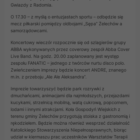
Gwiazdy z Radomia.
O 17.30 – z myślą o entuzjastach sportu – odbędzie się
mecz piłkarski pomiędzy oldbojami „Sępa” Żelechów a
samorządowcami.
Koncertowy wieczór rozpocznie się od szlagierów grupy
ABBA wykonywanych przez coverowy zespół Abba Cover
Live Band. Na godz. 20.00 zaplanowany jest występ
zespołu FANATIC – jednego z twórców nurtu disco polo.
Zwieńczeniem imprezy będzie koncert ANDRE, znanego
m.in. z przeboju „Ale Ale Aleksandra”.
Imprezie towarzyszyć będzie park rozrywki z
dmuchańcami, animacjami dla najmłodszych, przejazdami
kucykami, strzelnicą mobilną, watą cukrową, popcornem,
lodami i innymi atrakcjami. Koła Gospodyń Wiejskich z
terenu gminy Żelechów przygotują stoiska z gastronomią i
rękodziełem. Będzie można również wesprzeć działalność
Katolickiego Stowarzyszenia Niepełnosprawnych, biorąc
udział w kiermaszu prac uczestników Warsztatów Terapii