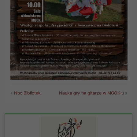
«
Noc Bibliotek
Nauka gry na gitarze w MGOK-u
»