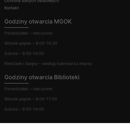
Ochrona danych osobowych
Kontakt
Godziny otwarcia MGOK
Poniedziałek – nieczynne
Wtorek-piątek – 8:00-16:30
Sobota – 8:00-14:00
Niedziele i święta – według kalendarza imprez
Godziny otwarcia Biblioteki
Poniedziałek – nieczynne
Wtorek-piątek – 8:00-17:00
Sobota – 8:00-14:00