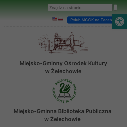
Przejdź do menu
Przejdź do stopki strony
Przejdź do głównej treści strony
Wyszukaj w serwisie
Ot
Polub MGOK na Facebooku
Miejsko-Gminny Ośrodek Kultury
w Żelechowie
Miejsko-Gminna Biblioteka Publiczna
w Żelechowie