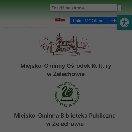
Przejdź do menu
Przejdź do stopki strony
Przejdź do głównej treści strony
Wyszukaj w serwisie
Ot
Polub MGOK na Facebooku
Miejsko-Gminny Ośrodek Kultury
w Żelechowie
Miejsko-Gminna Biblioteka Publiczna
w Żelechowie