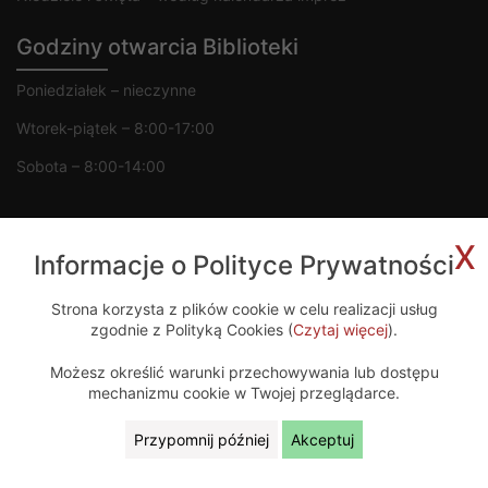
Godziny otwarcia Biblioteki
Poniedziałek – nieczynne
Wtorek-piątek – 8:00-17:00
Sobota – 8:00-14:00
x
Informacje o Polityce Prywatności
Copyright 2020 © MGOK Żelechów
Strona korzysta z plików cookie w celu realizacji usług
zgodnie z Polityką Cookies (
Czytaj więcej
).
Projekt i wykonanie
Możesz określić warunki przechowywania lub dostępu
mechanizmu cookie w Twojej przeglądarce.
Przypomnij później
Akceptuj