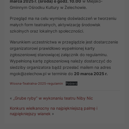
marca 2025 r. (środa) o godz. 10.00
w Miejsko-
Gminnym Ośrodku Kultury w Żelechowie.
Przegląd ma na celu wymianę doświadczeń w tworzeniu
małych form teatralnych, aktywizację środowisk
szkolnych oraz lokalnych społeczności.
Warunkiem uczestnictwa w przeglądzie jest dostarczenie
organizatorowi prawidłowo wypełnionej karty
zgłoszeniowej stanowiącej załącznik do regulaminu.
Wypełnioną kartę zgłoszeniową należy dostarczyć do
siedziby organizatora bądź przesłać mailem na adres
mgok@zelechow.pl w terminie do
20 marca 2025 r.
Wiosna-Teatralna-2025-regulamin
Pobierz
«
„Grube ryby” w wykonaniu teatru Niby Nic
Konkurs wielkanocny na najpiękniejszą palmę i
najpiękniejszy wianek
»