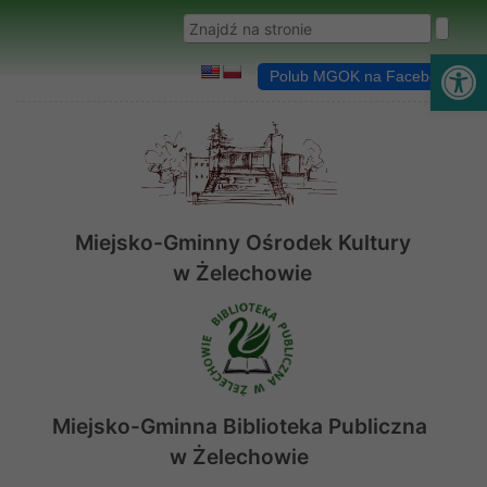
Przejdź do menu
Przejdź do stopki strony
Przejdź do głównej treści strony
Wyszukaj w serwisie
Ot
Polub MGOK na Facebooku
Miejsko-Gminny Ośrodek Kultury
w Żelechowie
Miejsko-Gminna Biblioteka Publiczna
w Żelechowie