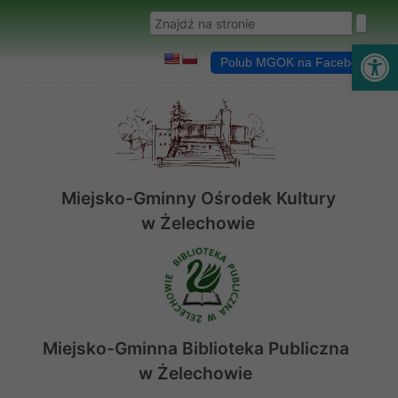
Przejdź do menu
Przejdź do stopki strony
Przejdź do głównej treści strony
Wyszukaj w serwisie
Ot
Polub MGOK na Facebooku
Miejsko-Gminny Ośrodek Kultury
w Żelechowie
Miejsko-Gminna Biblioteka Publiczna
w Żelechowie