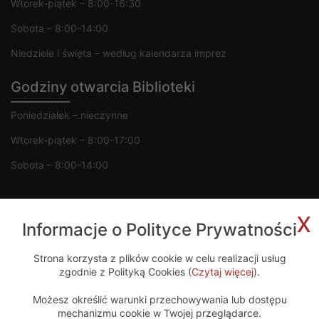
Wtorek-piątek – 8:00-16:30
Sobota – 8:00-14:00
Niedziele i święta – według kalendarza imprez
Godziny otwarcia Biblioteki
Poniedziałek – nieczynne
Wtorek-piątek – 8:00-17:00
Sobota – 8:00-14:00
x
Informacje o Polityce Prywatności
Copyright 2020 © MGOK Żelechów
Strona korzysta z plików cookie w celu realizacji usług
zgodnie z Polityką Cookies (
Czytaj więcej
).
Projekt i wykonanie
Możesz określić warunki przechowywania lub dostępu
mechanizmu cookie w Twojej przeglądarce.