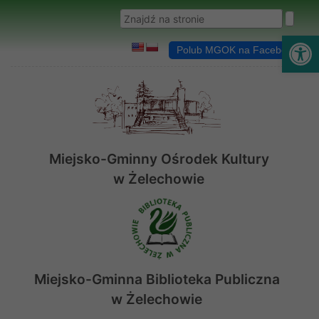
Przejdź do menu
Przejdź do stopki strony
Przejdź do głównej treści strony
Wyszukaj w serwisie
Ot
Polub MGOK na Facebooku
Miejsko-Gminny Ośrodek Kultury
w Żelechowie
Miejsko-Gminna Biblioteka Publiczna
w Żelechowie