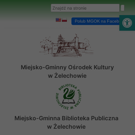
Przejdź do menu
Przejdź do stopki strony
Przejdź do głównej treści strony
Wyszukaj w serwisie
Ot
Polub MGOK na Facebooku
Miejsko-Gminny Ośrodek Kultury
w Żelechowie
Miejsko-Gminna Biblioteka Publiczna
w Żelechowie