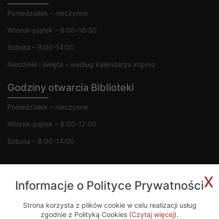
Poniedziałek – nieczynne
Wtorek-piątek – 8:00-16:30
Sobota – 8:00-14:00
Niedziele i święta – według kalendarza imprez
Godziny otwarcia Biblioteki
Poniedziałek – nieczynne
Wtorek-piątek – 8:00-17:00
Sobota – 8:00-14:00
x
Informacje o Polityce Prywatności
Copyright 2020 © MGOK Żelechów
Strona korzysta z plików cookie w celu realizacji usług
zgodnie z Polityką Cookies (
Czytaj więcej
).