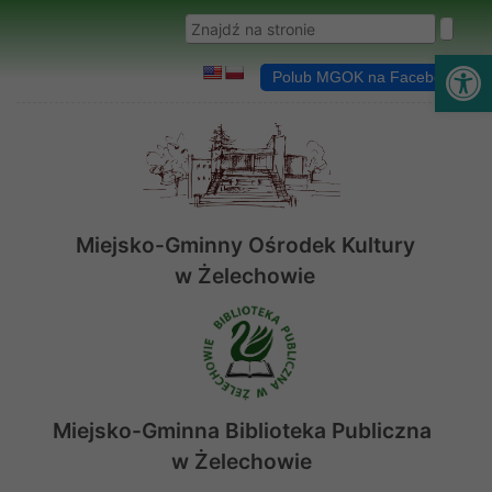
Przejdź do menu
Przejdź do stopki strony
Przejdź do głównej treści strony
Wyszukaj w serwisie
Ot
Polub MGOK na Facebooku
Miejsko-Gminny Ośrodek Kultury
w Żelechowie
Miejsko-Gminna Biblioteka Publiczna
w Żelechowie