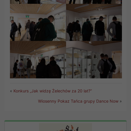
«
Konkurs „Jak widzę Żelechów za 20 lat?”
Wiosenny Pokaz Tańca grupy Dance Now
»