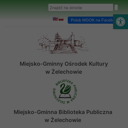
Przejdź do menu
Przejdź do stopki strony
Przejdź do głównej treści strony
Wyszukaj w serwisie
Ot
Polub MGOK na Facebooku
Miejsko-Gminny Ośrodek Kultury
w Żelechowie
Miejsko-Gminna Biblioteka Publiczna
w Żelechowie