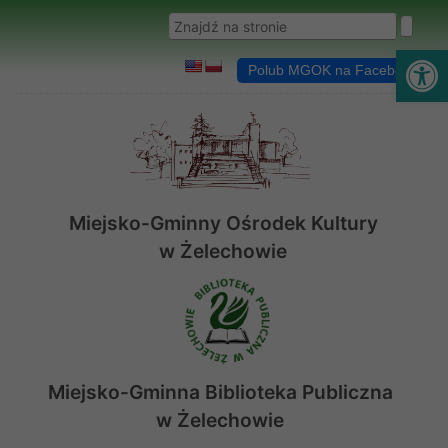
Przejdź do menu
Przejdź do stopki strony
Przejdź do głównej treści strony
Wyszukaj w serwisie
Ot
Polub MGOK na Facebooku
Miejsko-Gminny Ośrodek Kultury
w Żelechowie
Miejsko-Gminna Biblioteka Publiczna
w Żelechowie