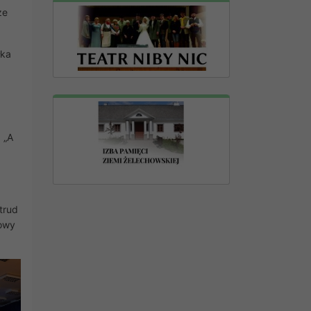
ze
łka
 „A
trud
kowy