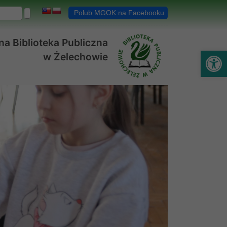
Polub MGOK na Facebooku
a Biblioteka Publiczna
Ot
w Żelechowie