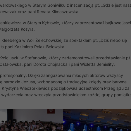
wardowskiego w Starym Goniwilku z inscenizacją pt. „Gdzie jest nas
Szewczak oraz pani Renata Klimaszewska.
enkiewicza w Starym Kębłowie, którzy zaprezentowali bajkowe jase
Małgorzata Kosyra.
 Kleeberga w Woli Żelechowskiej ze spektaklem pt. „Dziś niebo się
ła pani Kazimiera Polak-Belowska.
ościuszki w Stefanowie, którzy zademonstrowali przedstawienie pt.
stałowska, pani Dorota Chojnacka i pani Wioletta Jemielity.
 profesjonalny. Dzięki zaangażowaniu młodych aktorów wszyscy
rię narodzin Jezusa, wzbogaconą o tradycyjne kolędy oraz barwne
 Krystyna Wieczorkiewicz podziękowała uczestnikom Przeglądu za 
o wydarzenia oraz wręczyła przedstawicielom każdej grupy pamiąt