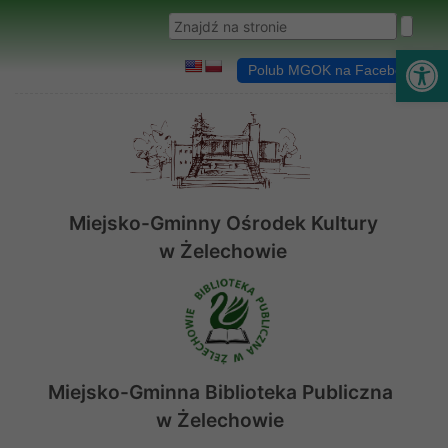
Przejdź do menu
Przejdź do stopki strony
Przejdź do głównej treści strony
Wyszukaj w serwisie
Ot
Polub MGOK na Facebooku
Miejsko-Gminny Ośrodek Kultury
w Żelechowie
Miejsko-Gminna Biblioteka Publiczna
w Żelechowie