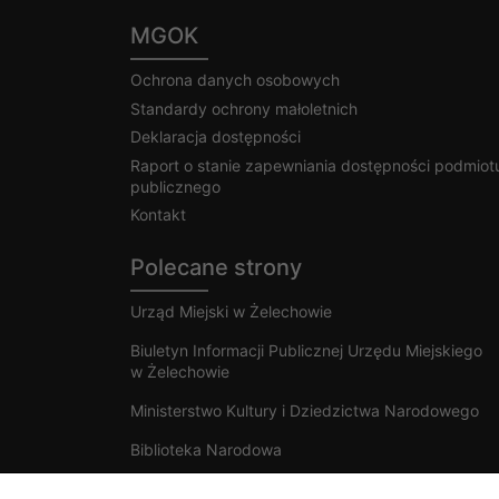
MGOK
Ochrona danych osobowych
Standardy ochrony małoletnich
Deklaracja dostępności
Raport o stanie zapewniania dostępności podmiot
publicznego
Kontakt
Polecane strony
Urząd Miejski w Żelechowie
Biuletyn Informacji Publicznej Urzędu Miejskiego
w Żelechowie
Ministerstwo Kultury i Dziedzictwa Narodowego
Biblioteka Narodowa