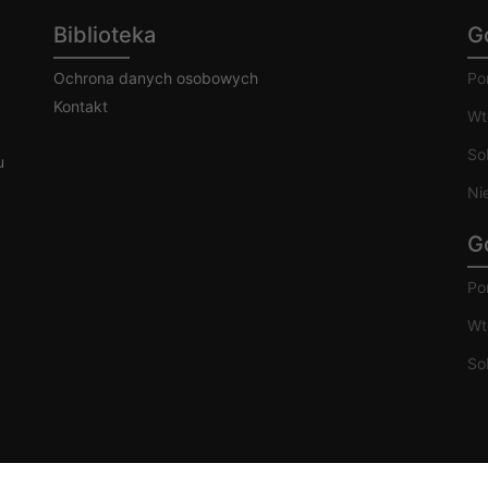
Biblioteka
G
Ochrona danych osobowych
Po
Kontakt
Wt
So
u
Ni
G
Po
Wt
So