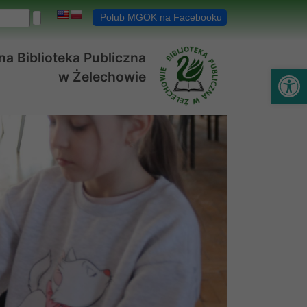
Polub MGOK na Facebooku
a Biblioteka Publiczna
Ot
w Żelechowie