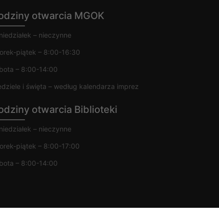
odziny otwarcia MGOK
niedziałek – nieczynne
orek-piątek – 8:00-16:30
bota – 8:00-14:00
edziele i święta – według kalendarza imprez
odziny otwarcia Biblioteki
niedziałek – nieczynne
orek-piątek – 8:00-17:00
bota – 8:00-14:00