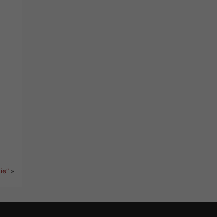
ie”
»