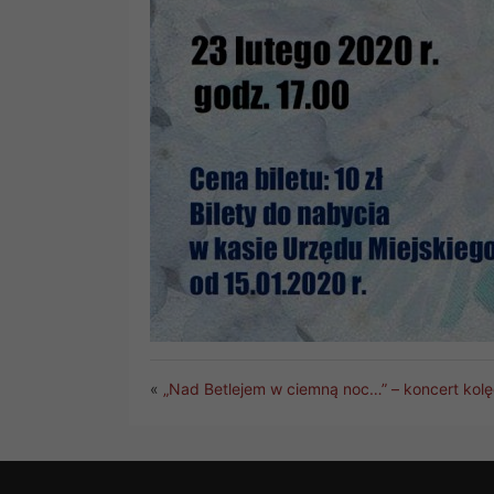
«
„Nad Betlejem w ciemną noc…” – koncert kol