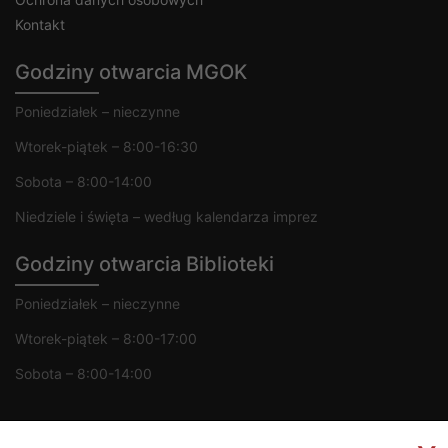
Kontakt
Godziny otwarcia MGOK
Poniedziałek – nieczynne
Wtorek-piątek – 8:00-16:30
Sobota – 8:00-14:00
Niedziele i święta – według kalendarza imprez
Godziny otwarcia Biblioteki
Poniedziałek – nieczynne
Wtorek-piątek – 8:00-17:00
Sobota – 8:00-14:00