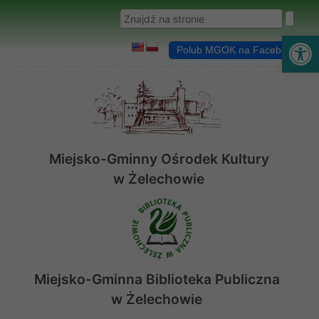
Przejdź do menu
Przejdź do stopki strony
Przejdź do głównej treści strony
Wyszukaj w serwisie
Ot
Polub MGOK na Facebooku
Miejsko-Gminny Ośrodek Kultury
w Żelechowie
Miejsko-Gminna Biblioteka Publiczna
w Żelechowie