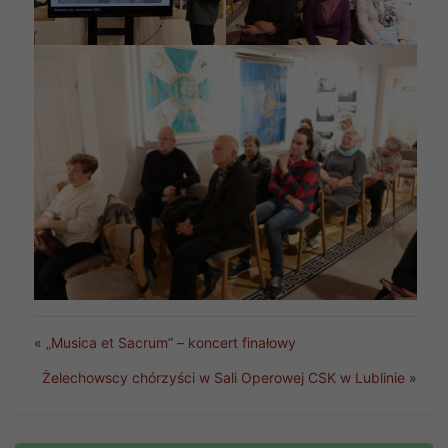
«
„Musica et Sacrum” – koncert finałowy
Żelechowscy chórzyści w Sali Operowej CSK w Lublinie
»