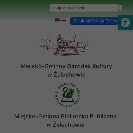
Przejdź do menu
Przejdź do stopki strony
Przejdź do głównej treści strony
Wyszukaj w serwisie
Ot
Polub MGOK na Facebooku
Miejsko-Gminny Ośrodek Kultury
w Żelechowie
Miejsko-Gminna Biblioteka Publiczna
w Żelechowie