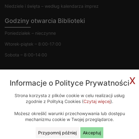
Niedziele i święta – według kalendarza imprez
Godziny otwarcia Biblioteki
Poniedziałek – nieczynne
Wtorek-piątek – 8:00-17:00
Sobota – 8:00-14:00
x
Informacje o Polityce Prywatności
Copyright 2020 © MGOK Żelechów
Strona korzysta z plików cookie w celu realizacji usług
zgodnie z Polityką Cookies (
Czytaj więcej
).
Projekt i wykonanie
Możesz określić warunki przechowywania lub dostępu
mechanizmu cookie w Twojej przeglądarce.
Przypomnij później
Akceptuj