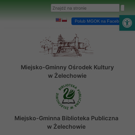
Przejdź do menu
Przejdź do stopki strony
Przejdź do głównej treści strony
Wyszukaj w serwisie
Ot
Polub MGOK na Facebooku
Miejsko-Gminny Ośrodek Kultury
w Żelechowie
Miejsko-Gminna Biblioteka Publiczna
w Żelechowie