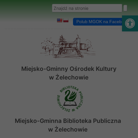
Przejdź do menu
Przejdź do stopki strony
Przejdź do głównej treści strony
Wyszukaj w serwisie
Ot
Polub MGOK na Facebooku
Miejsko-Gminny Ośrodek Kultury
w Żelechowie
Miejsko-Gminna Biblioteka Publiczna
w Żelechowie