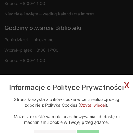
Sobota – 8:00-14:00
Niedziele i święta – według kalendarza imprez
Godziny otwarcia Biblioteki
Poniedziałek – nieczynne
Wtorek-piątek – 8:00-17:00
Sobota – 8:00-14:00
x
Informacje o Polityce Prywatności
Copyright 2020 © MGOK Żelechów
Strona korzysta z plików cookie w celu realizacji usług
zgodnie z Polityką Cookies (
Czytaj więcej
).
Projekt i wykonanie
Możesz określić warunki przechowywania lub dostępu
mechanizmu cookie w Twojej przeglądarce.