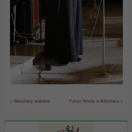
«
Warsztaty wokalne
Pokaz filmów w Bibliotece
»