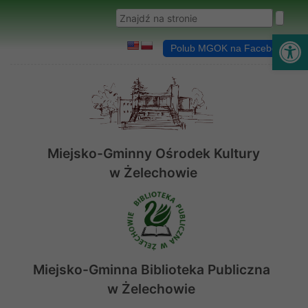
Przejdź do menu
Przejdź do stopki strony
Przejdź do głównej treści strony
Wyszukaj w serwisie
Ot
Polub MGOK na Facebooku
Miejsko-Gminny Ośrodek Kultury
w Żelechowie
Miejsko-Gminna Biblioteka Publiczna
w Żelechowie