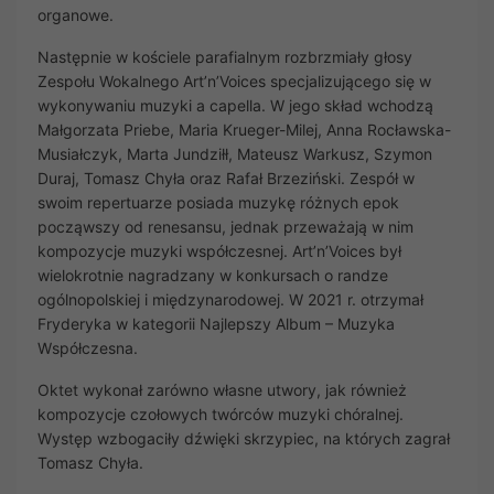
organowe.
Następnie w kościele parafialnym rozbrzmiały głosy
Zespołu Wokalnego Art’n’Voices specjalizującego się w
wykonywaniu muzyki a capella. W jego skład wchodzą
Małgorzata Priebe, Maria Krueger-Milej, Anna Rocławska-
Musiałczyk, Marta Jundziłł, Mateusz Warkusz, Szymon
Duraj, Tomasz Chyła oraz Rafał Brzeziński. Zespół w
swoim repertuarze posiada muzykę różnych epok
począwszy od renesansu, jednak przeważają w nim
kompozycje muzyki współczesnej. Art’n’Voices był
wielokrotnie nagradzany w konkursach o randze
ogólnopolskiej i międzynarodowej. W 2021 r. otrzymał
Fryderyka w kategorii Najlepszy Album – Muzyka
Współczesna.
Oktet wykonał zarówno własne utwory, jak również
kompozycje czołowych twórców muzyki chóralnej.
Występ wzbogaciły dźwięki skrzypiec, na których zagrał
Tomasz Chyła.