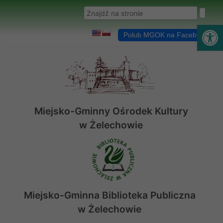
Przejdź do menu
Przejdź do stopki strony
Przejdź do głównej treści strony
Wyszukaj w serwisie
Ot
Polub MGOK na Facebooku
Miejsko-Gminny Ośrodek Kultury
w Żelechowie
Miejsko-Gminna Biblioteka Publiczna
w Żelechowie