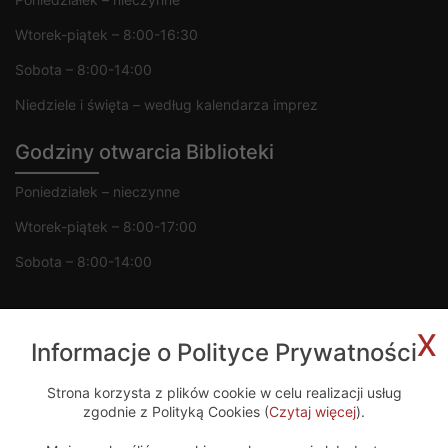
Wtorek-piątek – 8:00-16:30
Sobota – 8:00-14:00
Niedziele i święta – według kalendarza imprez
Godziny otwarcia Biblioteki
Poniedziałek – nieczynne
Wtorek-piątek – 8:00-17:00
Sobota – 8:00-14:00
x
Informacje o Polityce Prywatności
Copyright 2020 © MGOK Żelechów
Strona korzysta z plików cookie w celu realizacji usług
zgodnie z Polityką Cookies (
Czytaj więcej
).
Projekt i wykonanie