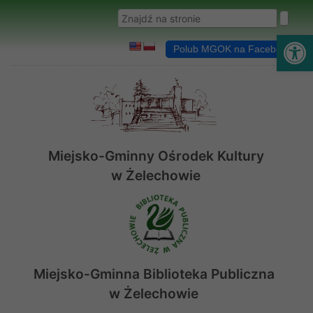
Przejdź do menu
Przejdź do stopki strony
Przejdź do głównej treści strony
Wyszukaj w serwisie
Ot
Polub MGOK na Facebooku
Miejsko-Gminny Ośrodek Kultury
w Żelechowie
Miejsko-Gminna Biblioteka Publiczna
w Żelechowie