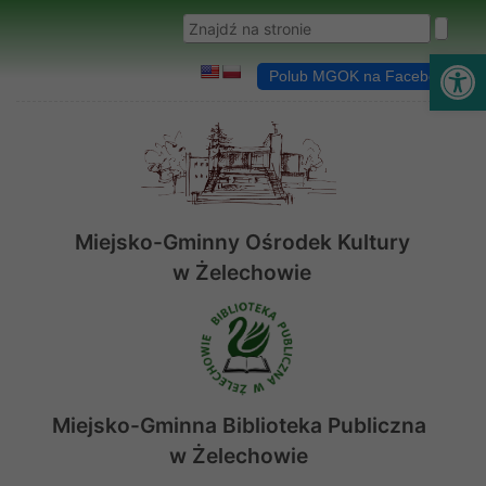
Przejdź do menu
Przejdź do stopki strony
Przejdź do głównej treści strony
Wyszukaj w serwisie
Ot
Polub MGOK na Facebooku
Miejsko-Gminny Ośrodek Kultury
w Żelechowie
Miejsko-Gminna Biblioteka Publiczna
w Żelechowie