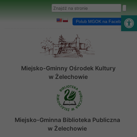
Przejdź do menu
Przejdź do stopki strony
Przejdź do głównej treści strony
Wyszukaj w serwisie
Ot
Polub MGOK na Facebooku
Miejsko-Gminny Ośrodek Kultury
w Żelechowie
Miejsko-Gminna Biblioteka Publiczna
w Żelechowie