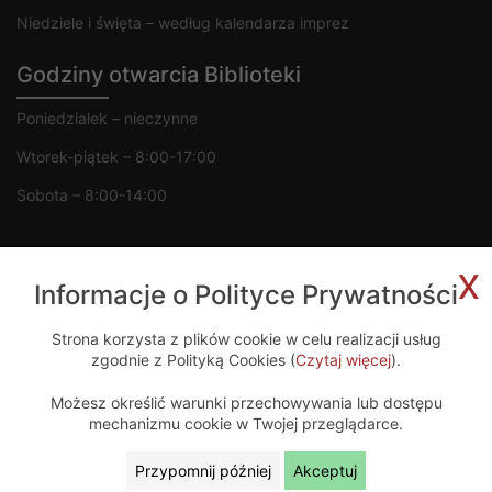
Niedziele i święta – według kalendarza imprez
Godziny otwarcia Biblioteki
Poniedziałek – nieczynne
Wtorek-piątek – 8:00-17:00
Sobota – 8:00-14:00
x
Informacje o Polityce Prywatności
Copyright 2020 © MGOK Żelechów
Strona korzysta z plików cookie w celu realizacji usług
zgodnie z Polityką Cookies (
Czytaj więcej
).
Projekt i wykonanie
Możesz określić warunki przechowywania lub dostępu
mechanizmu cookie w Twojej przeglądarce.
Przypomnij później
Akceptuj