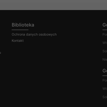
Biblioteka
G
Ochrona danych osobowych
Po
Kontakt
Wt
So
u
Ni
G
Po
Wt
So