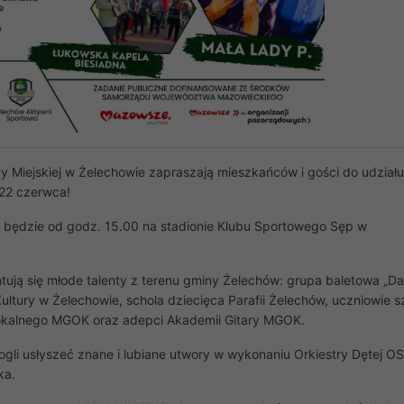
 Miejskiej w Żelechowie zapraszają mieszkańców i gości do udział
22 czerwca!
 będzie od godz. 15.00 na stadionie Klubu Sportowego Sęp w
tują się młode talenty z terenu gminy Żelechów: grupa baletowa „D
tury w Żelechowie, schola dziecięca Parafii Żelechów, uczniowie s
Wokalnego MGOK oraz adepci Akademii Gitary MGOK.
ogli usłyszeć znane i lubiane utwory w wykonaniu Orkiestry Dętej O
ka.