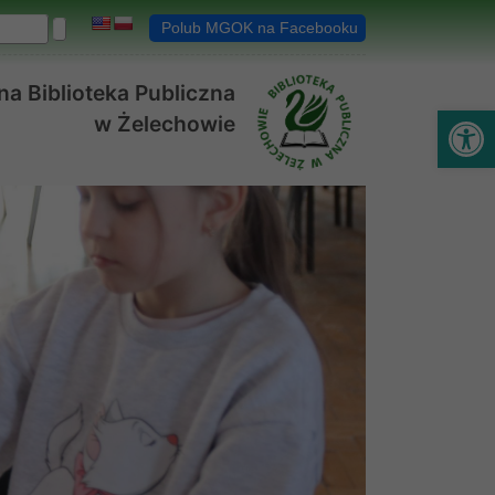
Polub MGOK na Facebooku
a Biblioteka Publiczna
Ot
w Żelechowie