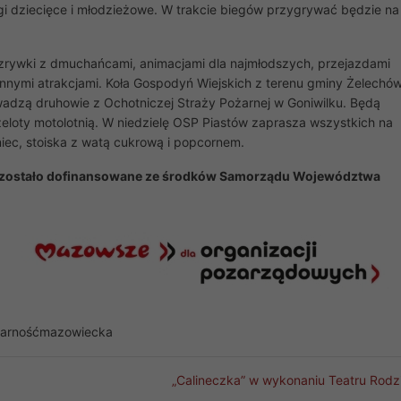
gi dziecięce i młodzieżowe. W trakcie biegów przygrywać będzie na
ozrywki z dmuchańcami, animacjami dla najmłodszych, przejazdami
nnymi atrakcjami. Koła Gospodyń Wiejskich z terenu gminy Żelechó
wadzą druhowie z Ochotniczej Straży Pożarnej w Goniwilku. Będą
zeloty motolotnią. W niedzielę OSP Piastów zaprasza wszystkich na
ec, stoiska z watą cukrową i popcornem.
” zostało dofinansowane ze środków Samorządu Województwa
darnośćmazowiecka
„Calineczka” w wykonaniu Teatru Rodz