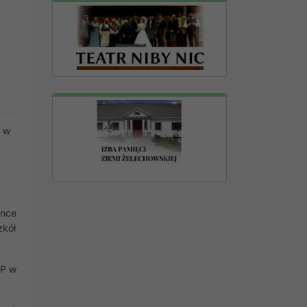
u w
ance
zkół
SP w