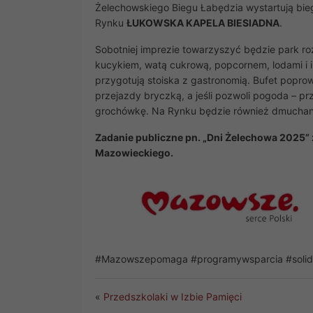
Żelechowskiego Biegu Łabędzia wystartują bie
Rynku
ŁUKOWSKA KAPELA BIESIADNA‌
.
Sobotniej imprezie towarzyszyć będzie park r
kucykiem, watą cukrową, popcornem, lodami i i
przygotują stoiska z gastronomią. Bufet popro
przejazdy bryczką, a jeśli pozwoli pogoda – pr
grochówkę. Na Rynku będzie również dmuchani
Zadanie publiczne pn. „Dni Żelechowa 2025
Mazowieckiego.
#Mazowszepomaga #programywsparcia #soli
«
Przedszkolaki w Izbie Pamięci