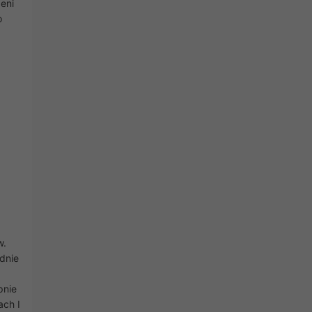
eni
o
w.
dnie
pnie
ach I