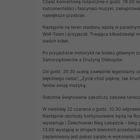
Część koncertową rozpocznie o godz. 18.00 w
instrumentaliści i fascynaci muzyki, zainspi
największe przeboje.
Następnie na teren stadionu wjadą w paradny
Wolf-Team i przyjaciół. Trwająca kilkadziesiąt
dwóch kółek.
Po przyjeździe motocykli na boisku głównym zo
Samorządowców a Drużyną Oldboyów.
Od godz. 20.30 sceną zawładnie legendarny z
błękitnego nieba”, „Życie choć piękne, tak kru
fanów swoją muzyką.
Sobotnie świętowanie zakończy zabawa tanec
W niedzielę 22 czerwca o godz. 10.30 odprawio
Następnie obchody kontynuowane będą na Rynk
wystartuje I Żelechowski Bieg Łabędzia – bieg
13.00 wystąpią w strojach łowickich przedszko
zaplanowany jest pokaz karate w wykonaniu U