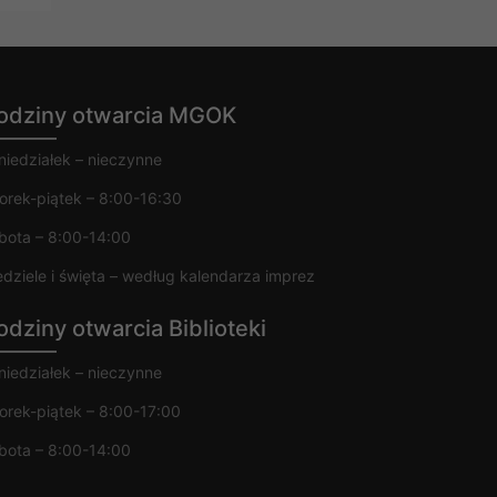
odziny otwarcia MGOK
niedziałek – nieczynne
orek-piątek – 8:00-16:30
bota – 8:00-14:00
edziele i święta – według kalendarza imprez
odziny otwarcia Biblioteki
niedziałek – nieczynne
orek-piątek – 8:00-17:00
bota – 8:00-14:00