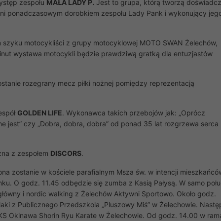
ystęp zespołu
MAŁA LADY P.
Jest to grupa, którą tworzą doświadcz
rowani ponadczasowym dorobkiem zespołu Lady Pank i wykonujący jeg
m szyku motocykliści z grupy motocyklowej MOTO SWAN Żelechów,
 minut wystawa motocykli będzie prawdziwą gratką dla entuzjastów
stanie rozegrany mecz piłki nożnej pomiędzy reprezentacją
espół
GOLDEN LIFE
. Wykonawca takich przebojów jak: „Oprócz
che jest” czy „Dobra, dobra, dobra” od ponad 35 lat rozgrzewa serca
zna z zespołem
DISCORS
.
na zostanie w kościele parafialnym Msza św. w intencji mieszkańcó
u. O godz. 11.45 odbędzie się zumba z Kasią Pałysą. W samo połu
 główny i nordic walking z Żelechów Aktywni Sportowo. Około godz.
laki z Publicznego Przedszkola „Pluszowy Miś” w Żelechowie. Nastę
KS Okinawa Shorin Ryu Karate w Żelechowie. Od godz. 14.00 w ram